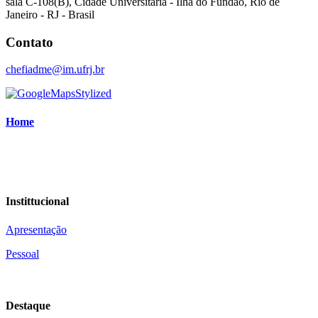
sala C-108(B), Cidade Universitária - Ilha do Fundão, Rio de
Janeiro - RJ - Brasil
Contato
chefiadme@im.ufrj.br
Home
Instittucional
Apresentação
Pessoal
Destaque