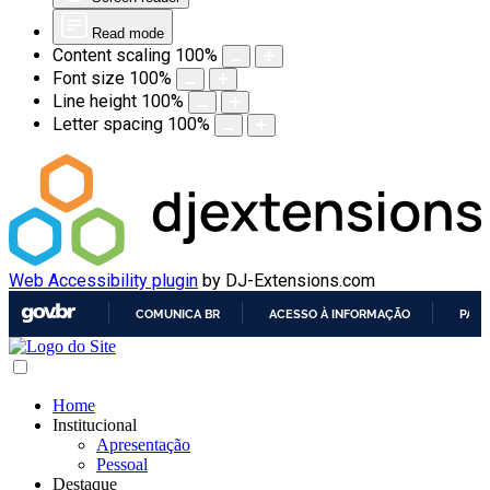
Read mode
Content scaling
100
%
Font size
100
%
Line height
100
%
Letter spacing
100
%
Web Accessibility plugin
by DJ-Extensions.com
COMUNICA BR
ACESSO À INFORMAÇÃO
PART
IR
PARA
O
Home
CONTEÚDO
Institucional
Apresentação
Pessoal
Destaque