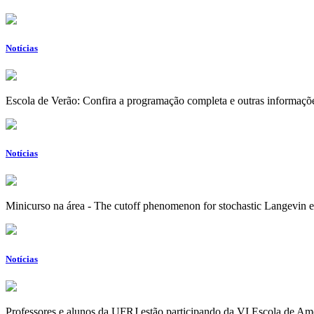
Notícias
Escola de Verão: Confira a programação completa e outras informaçõ
Notícias
Minicurso na área - The cutoff phenomenon for stochastic Langevin 
Notícias
Professores e alunos da UFRJ estão participando da VI Escola de A