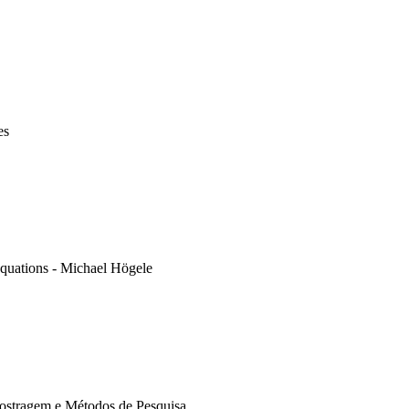
es
equations - Michael Högele
mostragem e Métodos de Pesquisa